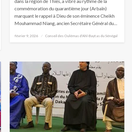
dans la région de Thiès, a vibré au rythme de la
commémoration du quarantième jour (Arbaïn)
marquant le rappel à Dieu de son éminence Cheikh
Mouhammad Niang, ancien Secrétaire Général du…
février 9, 2026
Conseil des Oulémas d'Ahl-Bayt as du Sénégal