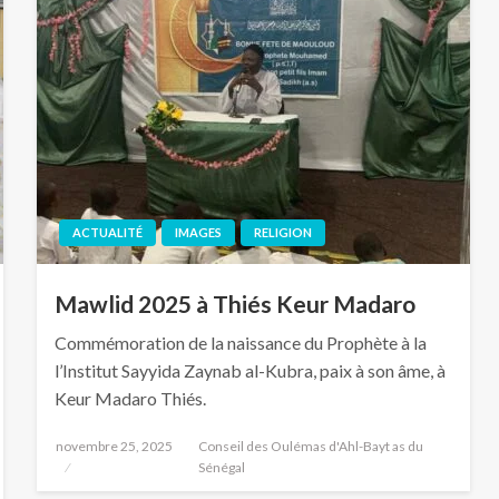
ACTUALITÉ
IMAGES
RELIGION
Mawlid 2025 à Thiés Keur Madaro
Commémoration de la naissance du Prophète à la
l’Institut Sayyida Zaynab al-Kubra, paix à son âme, à
Keur Madaro Thiés.
novembre 25, 2025
Conseil des Oulémas d'Ahl-Bayt as du
Sénégal