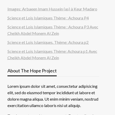
Images: Arbaeen Imam Hussein (as) à Keur Madaro
Science et Lois Islamiques Thème : Achoura P4
Science et Lois Islamiques Thème : Achoura P3 Avec
Cheikh Abdel Monem Al Zein
Science et Lois Islamiques. Thème: Achoura p2
Science et Lois Islamiques Thème: Achoura p1 Avec
Cheikh Abdel Monem Al Zein
About The Hope Project
Lorem ipsum dolor sit amet, consectetur adipisicing
elit, sed do eiusmod tempor incididunt ut labore et
dolore magna aliqua. Ut enim minim veniam, nostrud
exercitation ullamco laboris nisi ut aliquip.