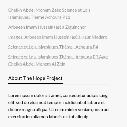
Cheikh Abdel Monem Zein: Science et Lois
Islamiques. Thème Achoura P11
Arbaeen Imam Hussein (as) à Ziguinchor
Images: Arbaeen Imam Hussein (as) à Keur Madaro
Science et Lois Islamiques Thème : Achoura P4
Science et Lois Islamiques Thème : Achoura P3 Avec
Cheikh Abdel Monem Al Zein
About The Hope Project
Lorem ipsum dolor sit amet, consectetur adipisicing
elit, sed do eiusmod tempor incididunt ut labore et
dolore magna aliqua. Ut enim minim veniam, nostrud
exercitation ullamco laboris nisi ut aliquip.