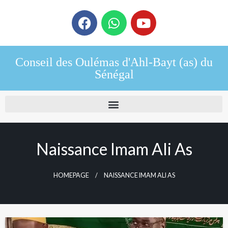
Conseil des Oulémas d'Ahl-Bayt (as) du
Sénégal
Naissance Imam Ali As
HOMEPAGE
NAISSANCE IMAM ALI AS