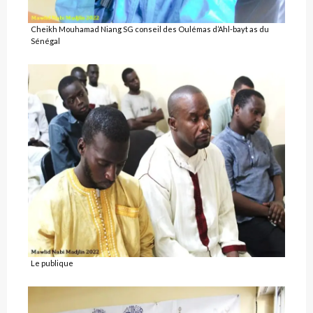
Cheikh Mouhamad Niang SG conseil des Oulémas d’Ahl-bayt as du
Sénégal
Le publique