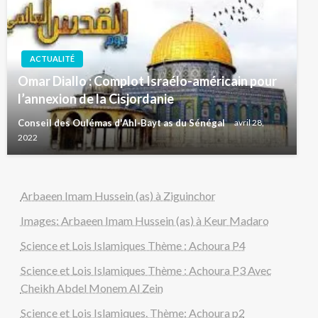
ACTUALITÉ
Omar Diallo : Complot Israélo-américain pour
l’annexion de la Cisjordanie
Conseil des Oulémas d'Ahl-Bayt as du Sénégal
avril 28,
2022
Arbaeen Imam Hussein (as) à Ziguinchor
Images: Arbaeen Imam Hussein (as) à Keur Madaro
Science et Lois Islamiques Thème : Achoura P4
Science et Lois Islamiques Thème : Achoura P3 Avec
Cheikh Abdel Monem Al Zein
Science et Lois Islamiques. Thème: Achoura p2