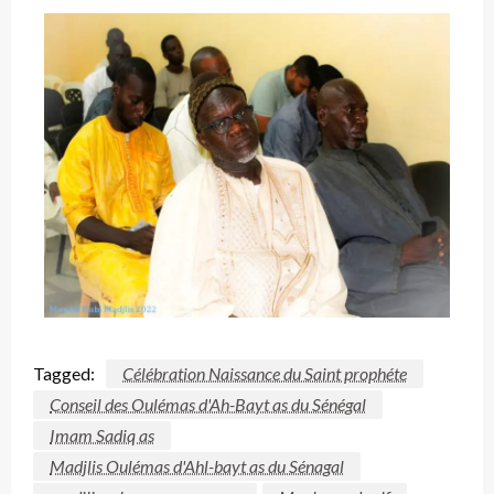
Tagged:
Célébration Naissance du Saint prophéte
Conseil des Oulémas d'Ah-Bayt as du Sénégal
Imam Sadiq as
Madjlis Oulémas d'Ahl-bayt as du Sénagal