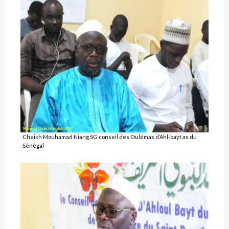
Cheikh Mouhamad Niang SG conseil des Oulémas d’Ahl-bayt as du
Sénégal