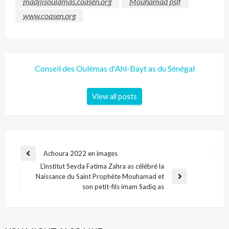
madjlisoulamas.coasen.org
Mouhamad pslf
www.coasen.org
Conseil des Oulémas d'Ahl-Bayt as du Sénégal
View all posts
Achoura 2022 en images
L’institut Seyda Fatima Zahra as célébré la
Naissance du Saint Prophète Mouhamad et
son petit-fils imam Sadiq as