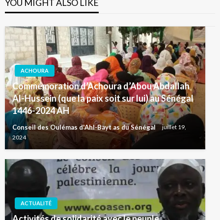
YOU MIGHT ALSO LIKE
ACHOURA
Commémoration d’Achoura d’Abou Abdallah
Al-Hussein (que la paix soit sur lui) au Sénégal
1446-2024 AH
Conseil des Oulémas d'Ahl-Bayt as du Sénégal
juillet 19,
2024
ACTUALITÉ
Activités de solidarité avec le peuple