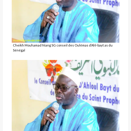
Cheikh Mouhamad Niang SG conseil des Oulémas d’Ahl-bayt as du
Sénégal